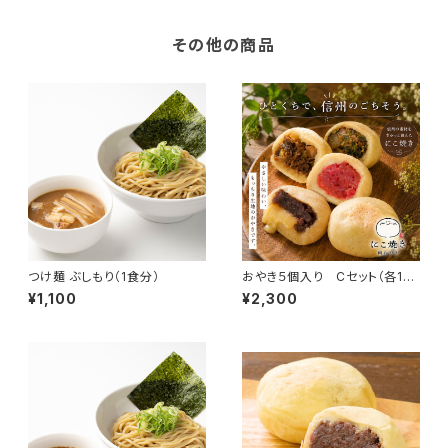
その他の商品
つけ麺 ぶしもり（1食分）
おやき５個入り Cセット（各1
個）
¥1,100
¥2,300