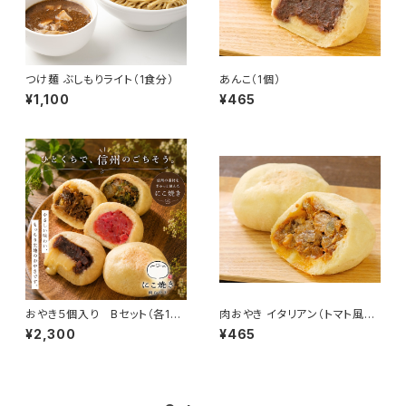
つけ麺 ぶしもりライト（1食分）
あんこ（1個）
¥1,100
¥465
おやき５個入り Bセット（各1
肉おやき イタリアン（トマト風
個）
味）（1個）
¥2,300
¥465